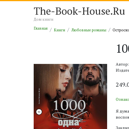
The-Book-House.Ru
Дом книги
Главная
Книги
Любовные романы
Остросю
10
Автор:
Издат
249.
Ознак
Я дума
воспо
Заключ