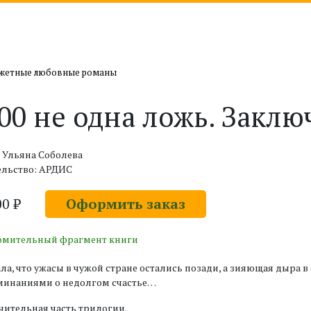
жетные любовные романы
00 не одна ложь. Заклю
 Ульяна Соболева
ельство: АРДИС
00 ₽
Оформить заказ
омительный фрагмент книги
ла, что ужасы в чужой стране остались позади, а зияющая дыра в
минаниями о недолгом счастье…
ительная часть трилогии.