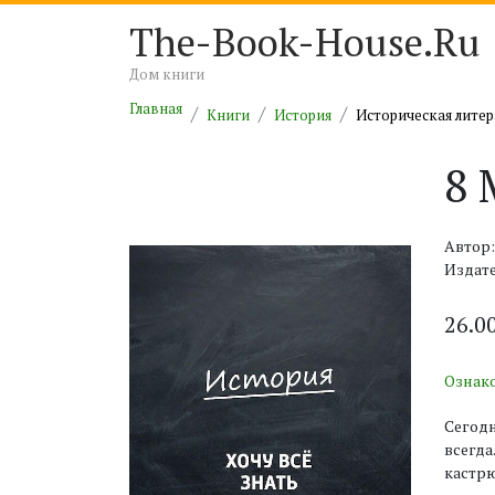
The-Book-House.Ru
Дом книги
Главная
Книги
История
Историческая литер
8 
Автор:
Издате
26.0
Ознак
Сегодн
всегда
кастрю