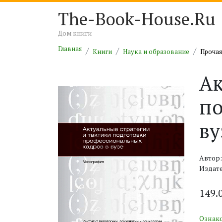
The-Book-House.Ru
Дом книги
Главная
Книги
Наука и образование
Прочая
Ак
по
ву
Автор:
Издат
149.
Ознак