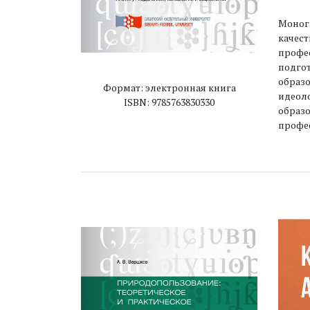
Моног
качест
профес
подгот
образо
Формат: электронная книга
идеоло
ISBN: 9785763830330
образо
профе