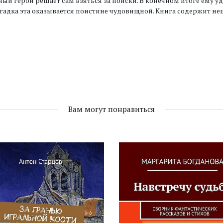
ный герой решает сам взяться за поиски. В конечном итоге ему у
гадка эта оказывается поистине чудовищной. Книга содержит не
Вам могут понравиться