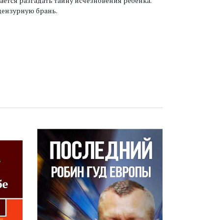
даётся разгадать тайну исчезновения ребёнка.
цензурную брань.