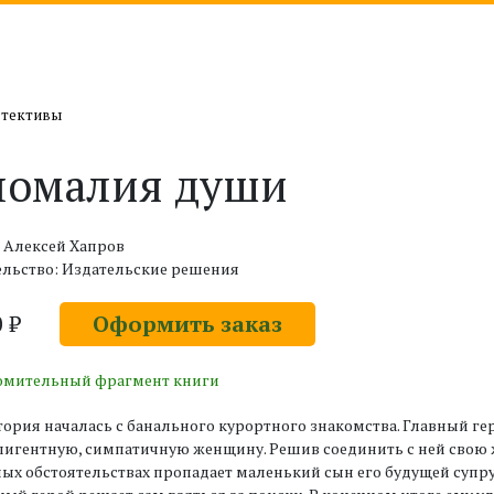
етективы
номалия души
 Алексей Хапров
ельство: Издательские решения
0 ₽
Оформить заказ
омительный фрагмент книги
тория началась с банального курортного знакомства. Главный ге
игентную, симпатичную женщину. Решив соединить с ней свою жи
ых обстоятельствах пропадает маленький сын его будущей супру