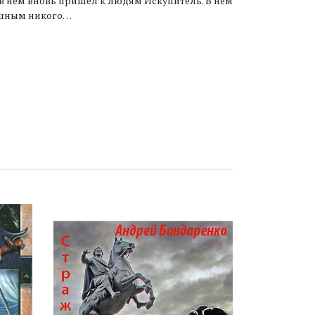
 в нем вновь пришел к людям Искупитель. В нем
душным никого…