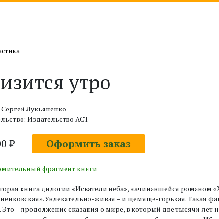
астика
изится утро
 Сергей Лукьяненко
льство: Издательство АСТ
00 ₽
Оформить заказ
омительный фрагмент книги
вторая книга дилогии «Искатели неба», начинавшейся романом «Х
ненковская». Увлекательно-живая – и щемяще-горькая. Такая фан
Это – продолжение сказания о мире, в который две тысячи лет н