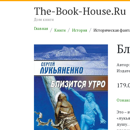
The-Book-House.Ru
Дом книги
Главная
Книги
История
Историческая фант
Бл
Автор:
Издате
179.
Ознак
Это – 
«лукья
душу… 