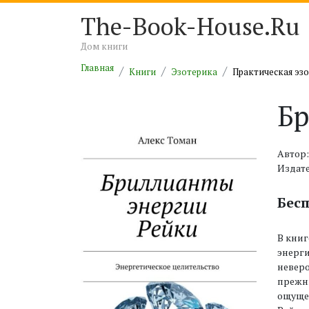
The-Book-House.Ru
Дом книги
Главная
Книги
Эзотерика
Практическая эз
Бр
Автор:
Издате
Бес
В книг
энерги
неверо
прежню
ощущен