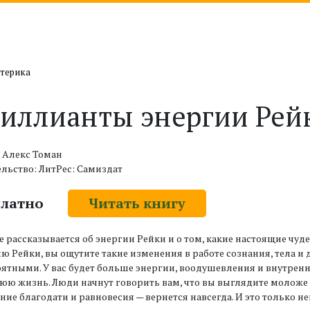
отерика
иллианты энергии Рей
 Алекс Томан
льство: ЛитРес: Самиздат
платно
Читать книгу
е рассказывается об энергии Рейки и о том, какие настоящие чуд
ю Рейки, вы ощутите такие изменения в работе сознания, тела и
ятными. У вас будет больше энергии, воодушевления и внутренн
ю жизнь. Люди начнут говорить вам, что вы выглядите моложе и
ие благодати и равновесия — вернется навсегда. И это только 