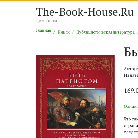
The-Book-House.Ru
Дом книги
Главная
Книги
Публицистическая литература
Бы
Автор
Издат
169.
Ознак
Что та
страна
следст