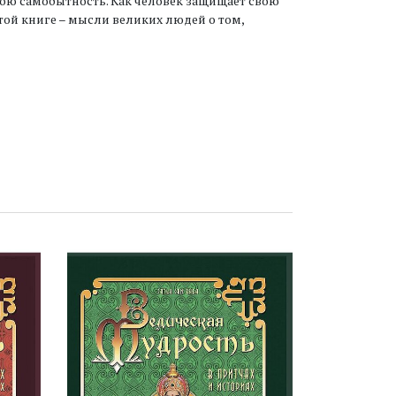
вою самобытность. Как человек защищает свою
этой книге – мысли великих людей о том,