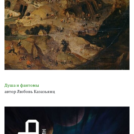
Душа и фантомы
автор Любовь Казазьянц