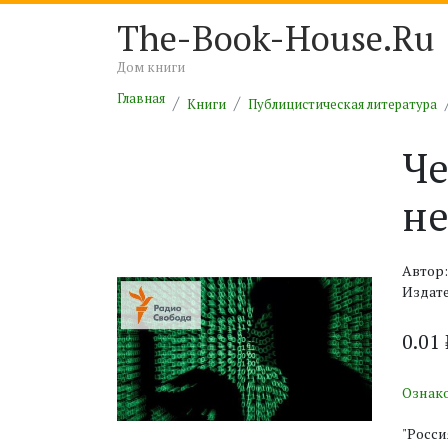
The-Book-House.Ru
Дом книги
Главная
Книги
Публицистическая литература
Че
не
Автор
Издате
0.01
Ознак
"Росси