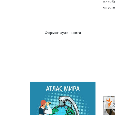
погибш
опусти
Формат: аудиокнига