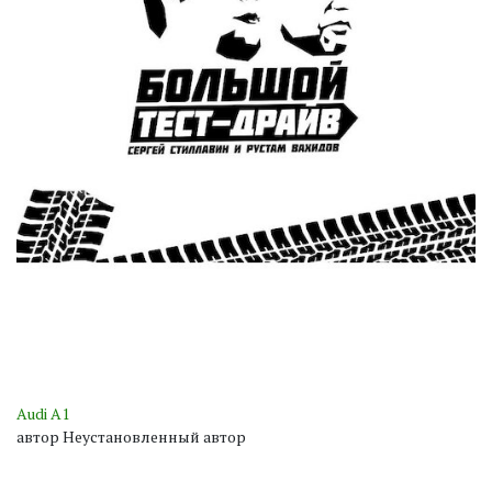
Audi A1
автор Неустановленный автор