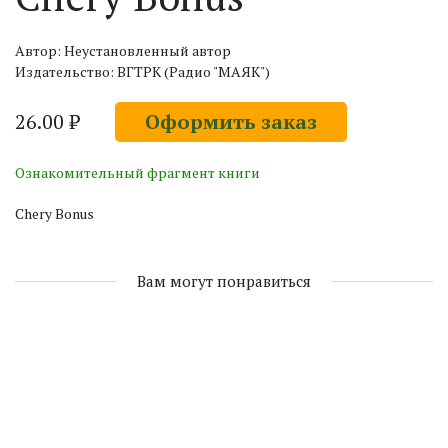
Автор: Неустановленный автор
Издательство: ВГТРК (Радио "МАЯК")
26.00 ₽
Оформить заказ
Ознакомительный фрагмент книги
Chery Bonus
Вам могут понравиться