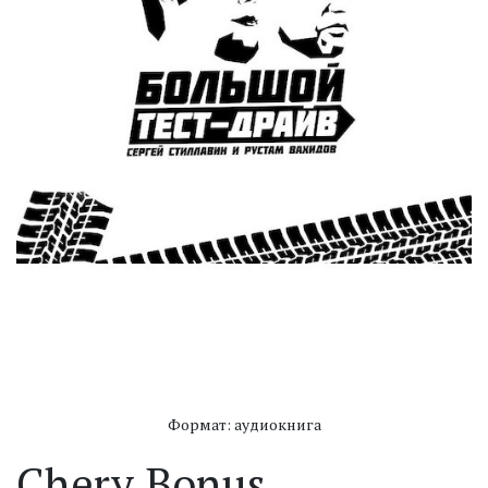
Формат: аудиокнига
Chery Bonus