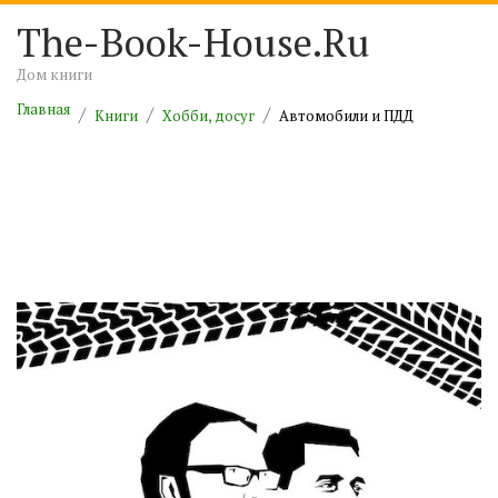
The-Book-House.Ru
Дом книги
Главная
Книги
Хобби, досуг
Автомобили и ПДД