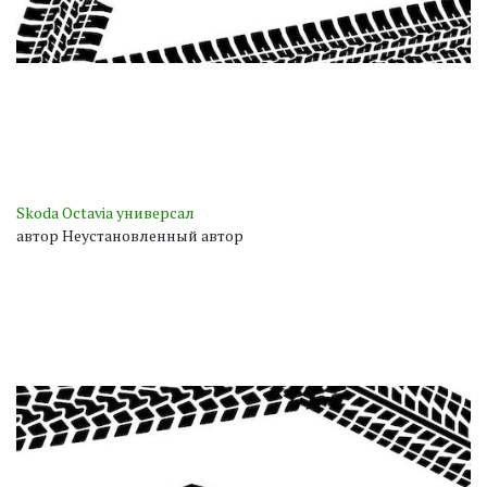
Skoda Octavia универсал
автор Неустановленный автор