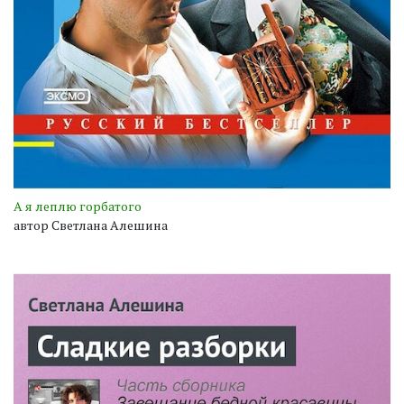
А я леплю горбатого
автор Светлана Алешина