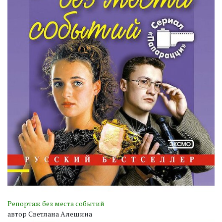
Репортаж без места событий
автор Светлана Алешина