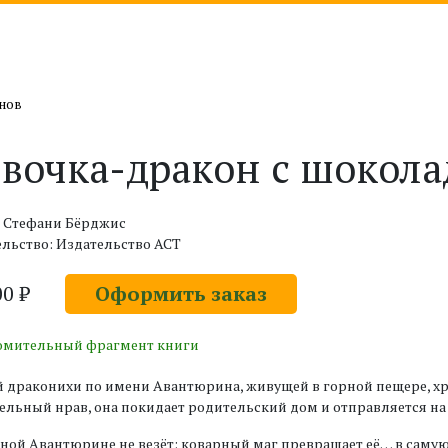
онов
вочка-дракон с шокол
: Стефани Бёрджис
льство: Издательство АСТ
00 ₽
Оформить заказ
омительный фрагмент книги
 драконихи по имени Авантюрина, живущей в горной пещере, хра
льный нрав, она покидает родительский дом и отправляется н
ной Авантюрине не везёт: коварный маг превращает её… в саму