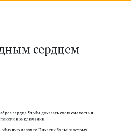
адным сердцем
брое сердце. Чтобы доказать свою смелость и
а поиски приключений.
ю обычную девочку. Никаких больше острых