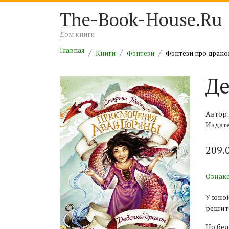
The-Book-House.Ru
Дом книги
Главная
Книги
Фэнтези
Фэнтези про драк
Де
Автор
Издате
209.
Ознак
У юной
решите
Но бед