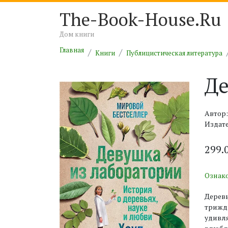
The-Book-House.Ru
Дом книги
Главная
Книги
Публицистическая литература
Де
Автор:
Издат
299.
Ознак
Деревь
трижды
удивля