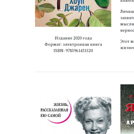
влюбле
Личная
захват
мысли,
вернос
Издание 2020 года
Этот м
Формат: электронная книга
жизнес
ISBN: 9785961431520