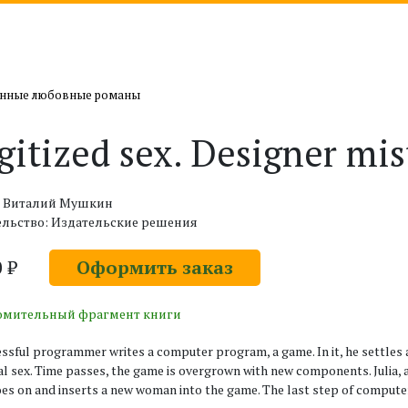
нные любовные романы
gitized sex. Designer mis
: Виталий Мушкин
ельство: Издательские решения
0 ₽
Оформить заказ
омительный фрагмент книги
ssful programmer writes a computer program, a game. In it, he settles
ual sex. Time passes, the game is overgrown with new components. Julia, a v
es on and inserts a new woman into the game. The last step of computer