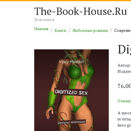
The-Book-House.Ru
Дом книги
Главная
Книги
Любовные романы
Совреме
Di
Автор
Издат
76.0
Ознак
A succe
in virt
hero go