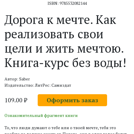
ISBN: 9785532082144
Дорога к мечте. Как
реализовать свои
цели и жить мечтою.
Книга-курс без воды!
Автор: Saber
Издательство: ЛитРес: Самиздат
109.00 ₽
Оформить заказ
Ознакомительный фрагмент книги
То, что люди думают о тебе или о твоей мечте, тебя это
вообще не должно касаться. Поверь, они в один голос будут