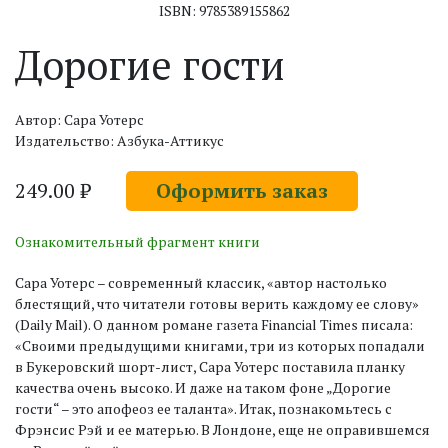
ISBN: 9785389155862
Дорогие гости
Автор: Сара Уотерс
Издательство: Азбука-Аттикус
249.00 ₽
Оформить заказ
Ознакомительный фрагмент книги
Сара Уотерс – современный классик, «автор настолько
блестящий, что читатели готовы верить каждому ее слову»
(Daily Mail). О данном романе газета Financial Times писала:
«Своими предыдущими книгами, три из которых попадали
в Букеровский шорт-лист, Сара Уотерс поставила планку
качества очень высоко. И даже на таком фоне „Дорогие
гости“ – это апофеоз ее таланта». Итак, познакомьтесь с
Фрэнсис Рэй и ее матерью. В Лондоне, еще не оправившемся