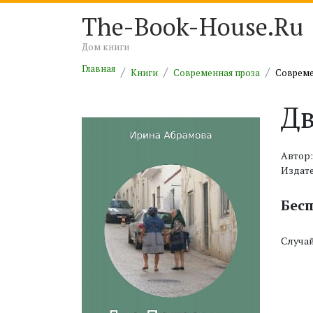
The-Book-House.Ru
Дом книги
Главная
Книги
Современная проза
Совреме
Дв
Автор
Издате
Бес
Случай