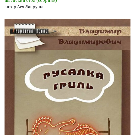
Шведский стол (сборник)
автор Ася Лавруша