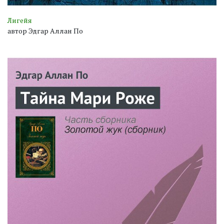
Лигейя
автор Эдгар Аллан По