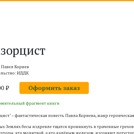
зорцист
 Павел Корнев
ельство: ИДДК
00 ₽
Оформить заказ
омительный фрагмент книги
цист" – фантастическая повесть Павла Корнева, жанр героическая
тых Землях бесы издревле тщатся проникнуть в траченные грех
куторы, кто молитвой, а кто калёным железом, изгоняют потуст