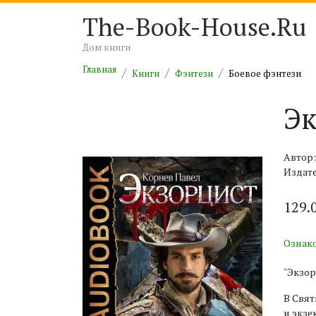
The-Book-House.Ru
Дом книги
Главная
Книги
Фэнтези
Боевое фэнтези
Эк
Автор:
Издат
129.
Ознак
"Экзор
В Свя
и экзе