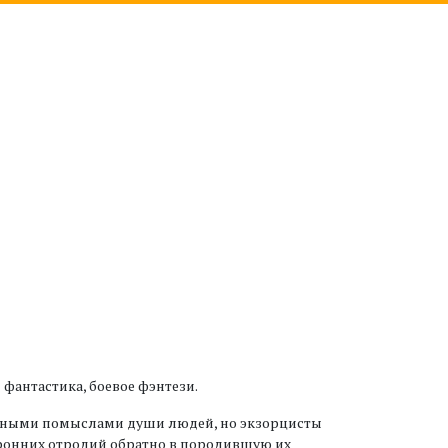
 фантастика, боевое фэнтези.
овными помыслами души людей, но экзорцисты
оронних отродий обратно в породившую их