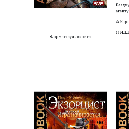
Бездну
агенту
© Кор
© ИДД
Формат: аудиокнига