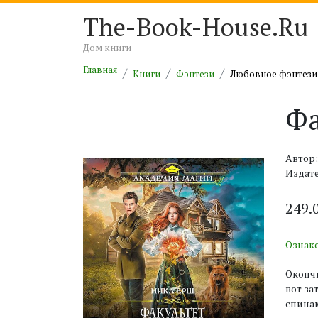
The-Book-House.Ru
Дом книги
Главная
Книги
Фэнтези
Любовное фэнтези
Фа
Автор
Издате
249.
Ознак
Окончи
вот за
спинам