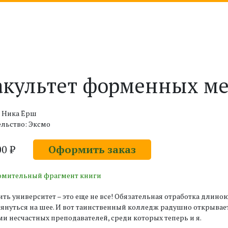
культет форменных ме
: Ника Ёрш
льство: Эксмо
00 ₽
Оформить заказ
омительный фрагмент книги
ть университет – это еще не все! Обязательная отработка длиною 
тянуться на шее. И вот таинственный колледж радушно открывает
и несчастных преподавателей, среди которых теперь и я.