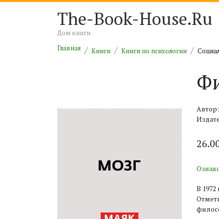
The-Book-House.Ru
Дом книги
Главная
Книги
Книги по психологии
Социал
Фи
Автор:
Издате
26.0
Ознак
В 1972
Отмети
филосо