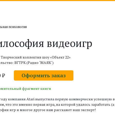
ьная психология
лософия видеоигр
 Творческий коллектив шоу «Объект 22»
льство: ВГТРК (Радио "МАЯК")
0 ₽
Оформить заказ
омительный фрагмент книги
 году компания Atari выпустила первую коммерчески успешную ви
м, что это именно первая игра, на которой удалось заработать (а н
фия игр и многое другое нам расскажет наш эксперт!