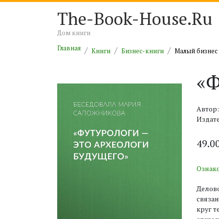
The-Book-House.Ru
Дом книги
Главная
Книги
Бизнес-книги
Малый бизнес
«Ф
Автор
Издате
49.0
Ознак
Делово
связан
круг т