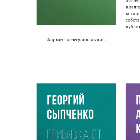
отечес
предпр
которы
собств
публик
Формат: электронная книга