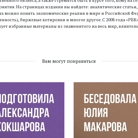
твенного бизнеса, а также стремятся быть в курсе того, кому н
иятия. На страницах издания вы найдете: аналитические статьи
х можно понять экономические реалии в мире и Российской Фед
енность), биржевые котировки и многое другое. С 2008 года «РБК
ует избранные материалы из знаменитого на весь мир, влиятел
Вам могут понравиться