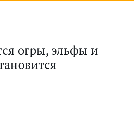
тся огры, эльфы и
становится