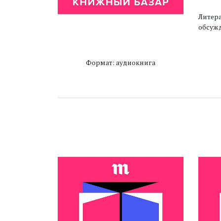
Литера
обсуж
Формат: аудиокнига