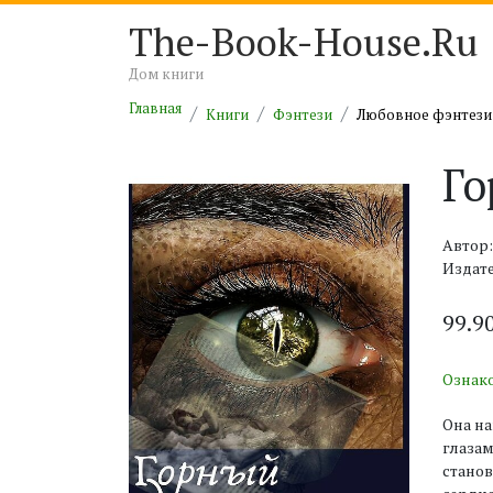
The-Book-House.Ru
Дом книги
Главная
Книги
Фэнтези
Любовное фэнтези
Го
Автор:
Издате
99.9
Ознак
Она на
глазам
станов