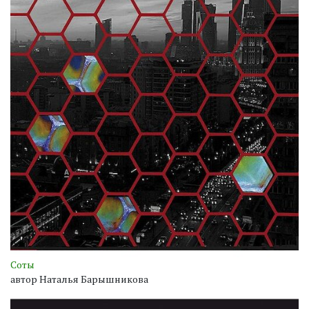
Соты
автор Наталья Барышникова