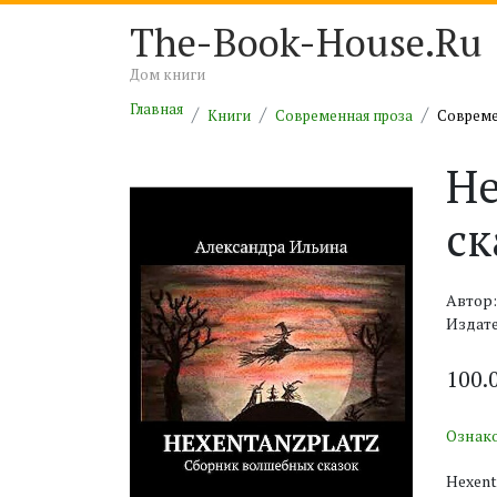
The-Book-House.Ru
Дом книги
Главная
Книги
Современная проза
Совреме
He
ск
Автор
Издат
100.
Ознак
Hexent