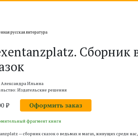
нная русская литература
xentanzplatz. Сборник
азок
: Александра Ильина
ельство: Издательские решения
00 ₽
Оформить заказ
омительный фрагмент книги
anzplatz — сборник сказок о ведьмах и магах, живущих среди нас