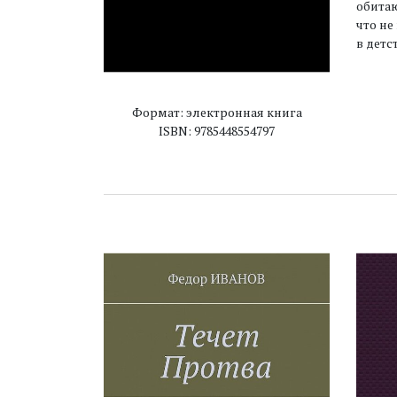
обитаю
что не
в детс
Формат: электронная книга
ISBN: 9785448554797