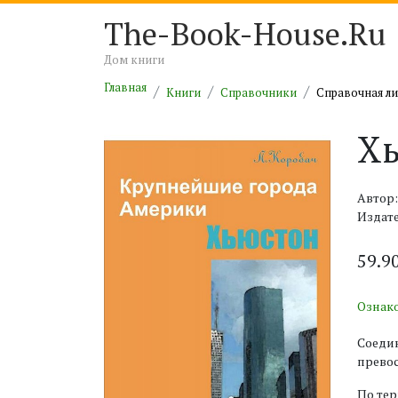
The-Book-House.Ru
Дом книги
Главная
Книги
Справочники
Справочная ли
Х
Автор:
Издате
59.9
Ознак
Соедин
превос
По тер