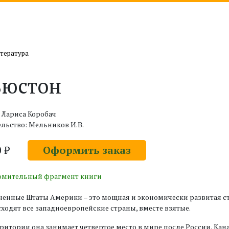
тература
ьюстон
 Лариса Коробач
льство: Мельников И.В.
0 ₽
Оформить заказ
омительный фрагмент книги
енные Штаты Америки – это мощная и экономически развитая ст
ходят все западноевропейские страны, вместе взятые.
ритории она занимает четвертое место в мире после России, Кан