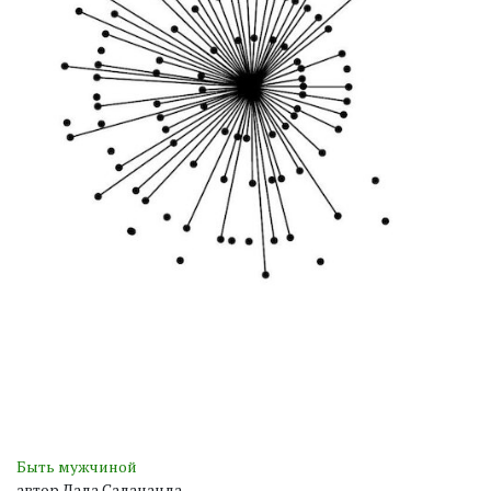
Быть мужчиной
автор Дада Садананда