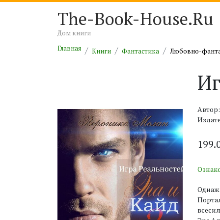
The-Book-House.Ru
Дом книги
Главная
Книги
Фантастика
Любовно-фанта
Иг
Автор
Издат
199.
Ознак
Однажд
Портал
всесил