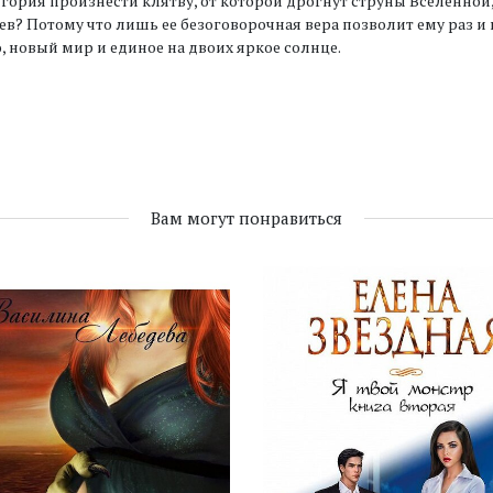
гория произнести клятву, от которой дрогнут струны Вселенной,
в? Потому что лишь ее безоговорочная вера позволит ему раз и 
, новый мир и единое на двоих яркое солнце.
Вам могут понравиться