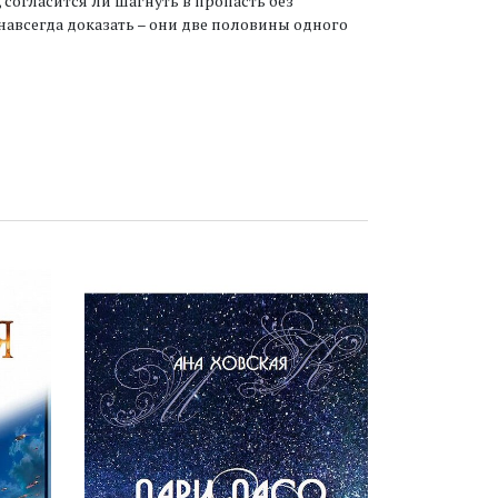
 согласится ли шагнуть в пропасть без
навсегда доказать – они две половины одного