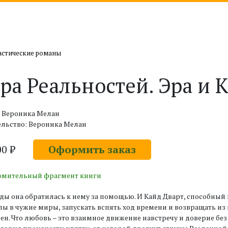
стические романы
ра Реальностей. Эра и К
: Вероника Мелан
ельство: Вероника Мелан
00 ₽
Оформить заказ
омительный фрагмент книги
ы она обратилась к нему за помощью. И Кайд Дварт, способный н
ы в чужие миры, запускать вспять ход времени и возвращать из ц
ен. Что любовь – это взаимное движение навстречу и доверие бе