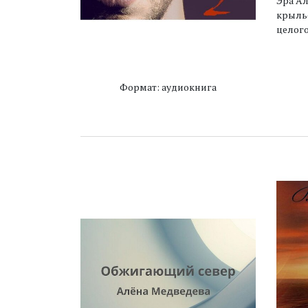
Эра Ал
крылье
целого
Формат: аудиокнига