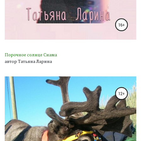
Порочное солнце Сиама
автор Татьяна Ларина