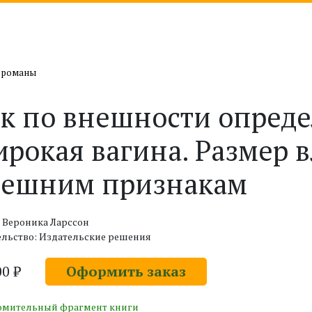
 романы
к по внешности опреде
рокая вагина. Размер 
нешним признакам
 Вероника Ларссон
ельство: Издательские решения
00 ₽
Оформить заказ
омительный фрагмент книги