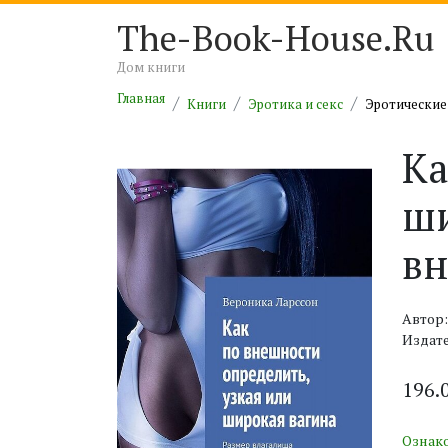
The-Book-House.Ru
Дом книги
Главная
Книги
Эротика и секс
Эротические
Ка
ши
в
Автор:
Издат
196.
Ознак