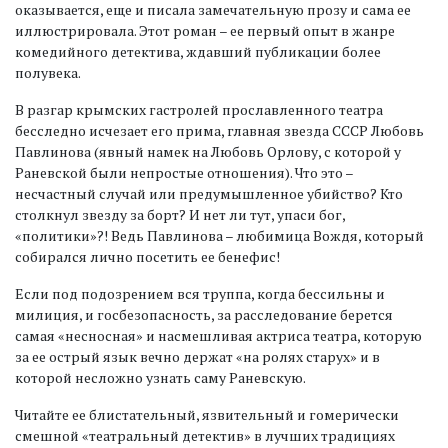
оказывается, еще и писала замечательную прозу и сама ее
иллюстрировала. Этот роман – ее первый опыт в жанре
комедийного детектива, ждавший публикации более
полувека.
В разгар крымских гастролей прославленного театра
бесследно исчезает его прима, главная звезда СССР Любовь
Павлинова (явный намек на Любовь Орлову, с которой у
Раневской были непростые отношения). Что это –
несчастный случай или предумышленное убийство? Кто
столкнул звезду за борт? И нет ли тут, упаси бог,
«политики»?! Ведь Павлинова – любимица Вождя, который
собирался лично посетить ее бенефис!
Если под подозрением вся труппа, когда бессильны и
милиция, и госбезопасность, за расследование берется
самая «несносная» и насмешливая актриса театра, которую
за ее острый язык вечно держат «на ролях старух» и в
которой несложно узнать саму Раневскую.
Читайте ее блистательный, язвительный и гомерически
смешной «театральный детектив» в лучших традициях