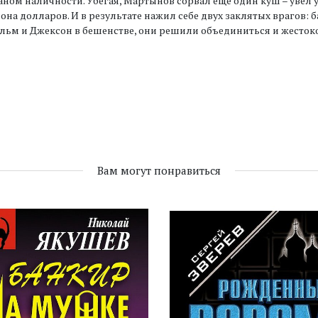
ном наличности. Убегая, Мартынов сорвал еще один куш – увел 
на долларов. И в результате нажил себе двух заклятых врагов:
ьм и Джексон в бешенстве, они решили объединиться и жесток
Вам могут понравиться