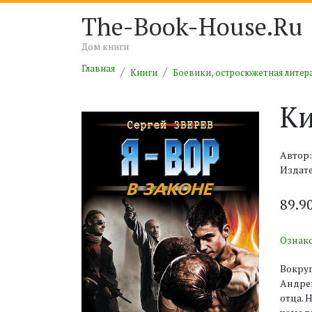
The-Book-House.Ru
Дом книги
Главная
Книги
Боевики, остросюжетная литер
Ки
Автор:
Издате
89.9
Ознак
Вокруг
Андрей
отца. 