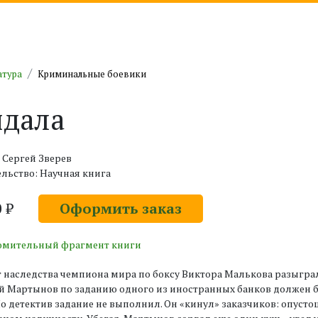
атура
Криминальные боевики
дала
 Сергей Зверев
льство: Научная книга
0 ₽
Оформить заказ
омительный фрагмент книги
 наследства чемпиона мира по боксу Виктора Малькова разыгра
 Мартынов по заданию одного из иностранных банков должен б
Но детектив задание не выполнил. Он «кинул» заказчиков: опуст