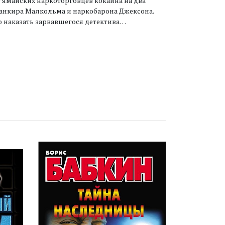
у ямайских наркоторговцев кокаина на два
 банкира Малкольма и наркобарона Джексона.
о наказать зарвавшегося детектива…