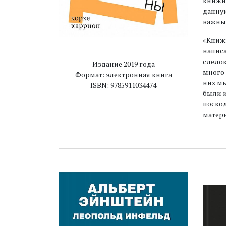
книжн
данную
важны
«Книж
написа
сделок
Издание 2019 года
много 
Формат: электронная книга
них м
ISBN: 9785911034474
были и
поскол
матери