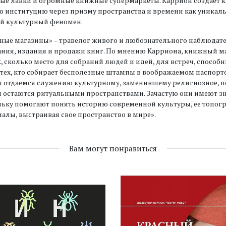
ые лавки и огромные книжные супермаркеты. Каррион создает к
 институцию через призму пространства и времени как уникаль
й культурный феномен.
ные магазины» – травелог живого и любознательного наблюдат
ния, издания и продажи книг. По мнению Карриона, книжный ма
, сколько место для собраний людей и идей, для встреч, способн
тех, кто собирает бесполезные штампы в воображаемом паспорте 
ы отдаемся служению культурному, заменившему религиозное, 
 остаются ритуальными пространствами. Зачастую они имеют зн
ьку помогают понять историю современной культуры, ее топогр
алы, выстраивая свое пространство в мире».
Вам могут понравиться