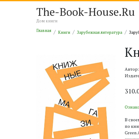
The-Book-House.Ru
Дом книги
Главная
Книги
Зарубежная литература
Зару
К
Автор:
Издат
310.
Ознак
В свое
по кни
Green 