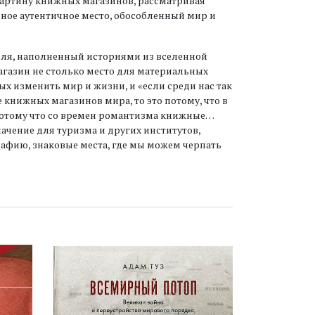
артину книжных магазинов, рассматривая
ное аутентичное место, обособленный мир и
еля, наполненный историями из вселенной
газин не столько место для материальных
ых изменить мир и жизни, и «если среди нас так
книжных магазинов мира, то это потому, что в
потому что со времен романтизма книжные…
ачение для туризма и других институтов,
афию, знаковые места, где мы можем черпать