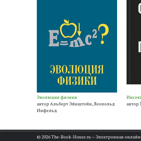
Эволюция физики
Инсек
автор Альберт Эйнштейн, Леопольд
автор
Инфельд
© 2026 The-Book-House.ru — Электронная онлай