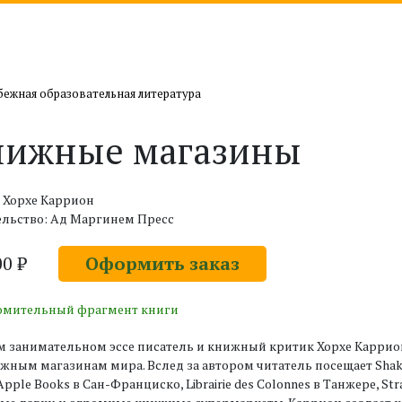
бежная образовательная литература
нижные магазины
 Хорхе Каррион
ельство: Ад Маргинем Пресс
00 ₽
Оформить заказ
омительный фрагмент книги
м занимательном эссе писатель и книжный критик Хорхе Каррион 
жным магазинам мира. Вслед за автором читатель посещает Shake
Apple Books в Сан-Франциско, Librairie des Colonnes в Танжере, S