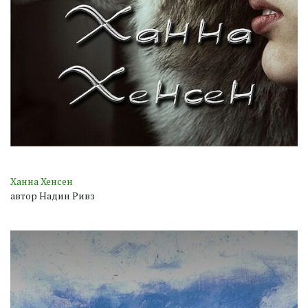
Ханна Хенсен
автор Надин Ривз