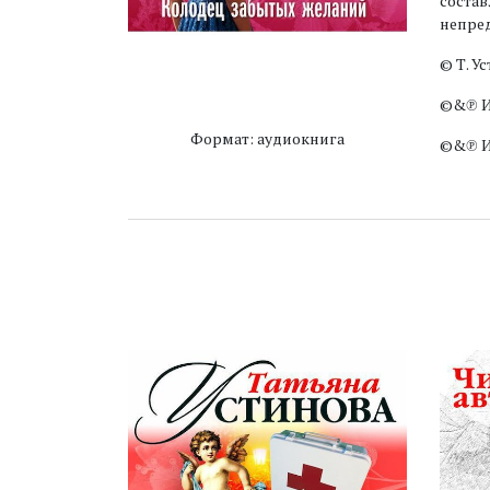
состав
непре
© Т. У
©&℗ И
Формат: аудиокнига
©&℗ 