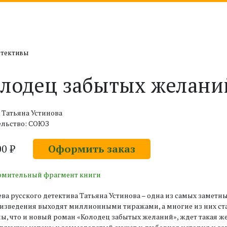
етективы
лодец забытых желани
 Татьяна Устинова
ельство: СОЮЗ
00 ₽
Оформить заказ
омительный фрагмент книги
ва русского детектива Татьяна Устинова – одна из самых заметн
оизведения выходят миллионными тиражами, а многие из них ст
ы, что и новый роман «Колодец забытых желаний», ждет такая же 