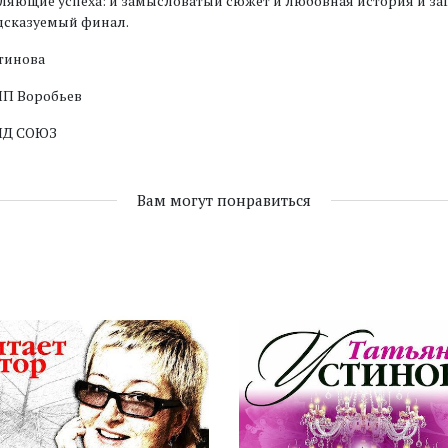
ляющие успеха: и замысловатый сюжет и любовная история и заг
дсказуемый финал.
стинова
П Воробьев
ИД СОЮЗ
Вам могут понравиться