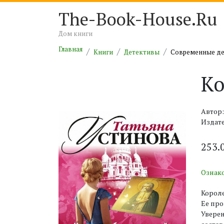
The-Book-House.Ru
Дом книги
Главная
Книги
Детективы
Современные д
Ко
Автор:
Издат
253.
Ознак
Короле
Ее пр
Уверен