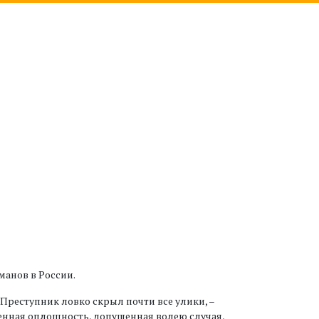
манов в России.
реступник ловко скрыл почти все улики, –
венная оплошность, допущенная волею случая,