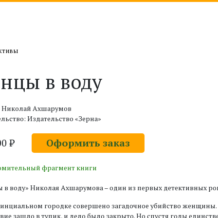
ктивы
нцы в воду
: Николай Ахшарумов
льство: Издательство «Зерна»
00 ₽
Оформить заказ
омительный фрагмент книги
 в воду» Николая Ахшарумова – один из первых детективных ро
инциальном городке совершено загадочное убийство женщины. П
вие зашло в тупик, и дело было закрыто. Но спустя годы единст