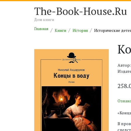
The-Book-House.Ru
Дом книги
Главная
Книги
История
Исторические дете
Ко
Автор
Издате
258.
Ознак
«Концы
В пров
следст