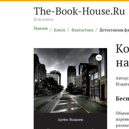
The-Book-House.Ru
Дом книги
Главная
Книги
Фантастика
Детективная ф
Ко
н
Автор
Издате
Бес
Обычны
переме
разных