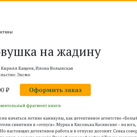
ективы
вушка на жадину
: Кирилл Кащеев, Илона Волынская
льство: Эксмо
00 ₽
Оформить заказ
омительный фрагмент книги
ели начаться летние каникулы, как детективное агентство «Белый
тели свинтили в «отпуск». Мурка и Кисонька Косинские – на юга,
 Но настоящих детективов работа и в отпуске догонит. Севка сов