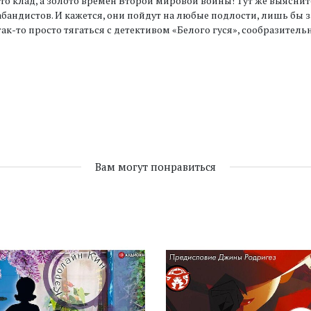
то клад, а золото времён Второй мировой войны! Тут же выяснитс
бандистов. И кажется, они пойдут на любые подлости, лишь бы
так-то просто тягаться с детективом «Белого гуся», сообразитель
Вам могут понравиться