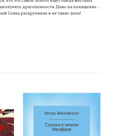
я, что это самое золото ищет банда местных
 заполучить драгоценности. Даже на похищение…
ный Севка раскручивал и не такие дела!