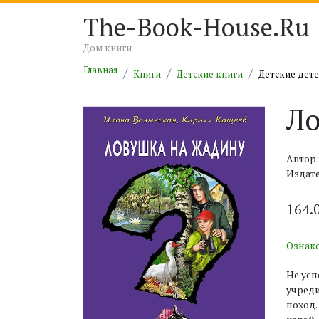
The-Book-House.Ru
Дом книги
Главная
Книги
Детские книги
Детские дет
Ло
Автор
Издате
164.
Ознак
Не усп
учреди
поход.