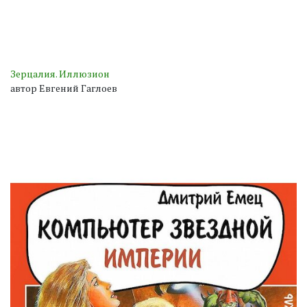
Зерцалия. Иллюзион
автор Евгений Гаглоев