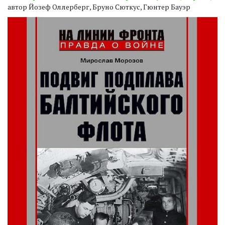
автор Йозеф Оллерберг, Бруно Сюткус, Гюнтер Бауэр