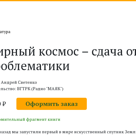
атура
рный космос – сдача о
облематики
 Андрей Светенко
льство: ВГТРК (Радио "МАЯК")
0 ₽
Оформить заказ
омительный фрагмент книги
 назад мы запустили первый в мире искусственный спутник Зе