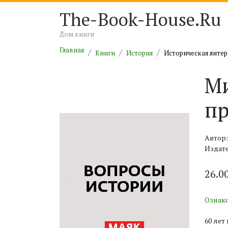
The-Book-House.Ru
Дом книги
Главная
Книги
История
Историческая литер
Ми
пр
Автор:
Издате
26.0
Ознак
60 лет