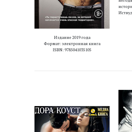
негодя
истори
Иствуд
Издание 2019 года
Формат: электронная книга
ISBN: 9785041035105