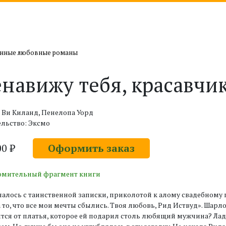
нные любовные романы
навижу тебя, красавчи
 Ви Киланд, Пенелопа Уорд
льство: Эксмо
00 ₽
Оформить заказ
омительный фрагмент книги
чалось с таинственной записки, приколотой к алому свадебном
а то, что все мои мечты сбылись. Твоя любовь, Рид Иствуд». Шарл
тся от платья, которое ей подарил столь любящий мужчина? Ладн