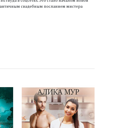
 Иствуда в соцсетях. Это стало началом новой
 романтичным свадебным посланием мистера