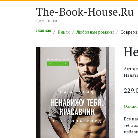
The-Book-House.Ru
Дом книги
Главная
Книги
Любовные романы
Совреме
Не
Автор:
Издате
229.
Ознак
Все на
тебя з
избави