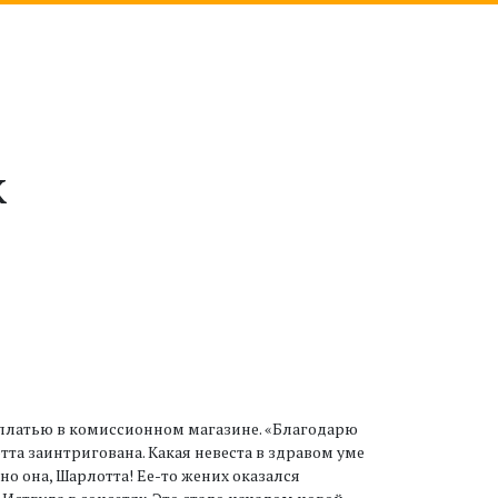
к
у платью в комиссионном магазине. «Благодарю
отта заинтригована. Какая невеста в здравом уме
о она, Шарлотта! Ее-то жених оказался