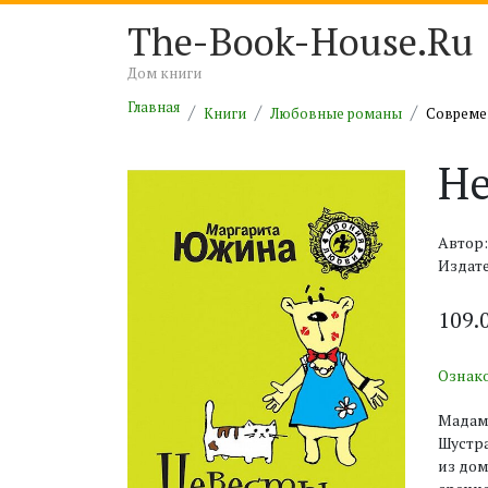
The-Book-House.Ru
Дом книги
Главная
Книги
Любовные романы
Совреме
Не
Автор
Издат
109.
Ознак
Мадам 
Шустра
из дом