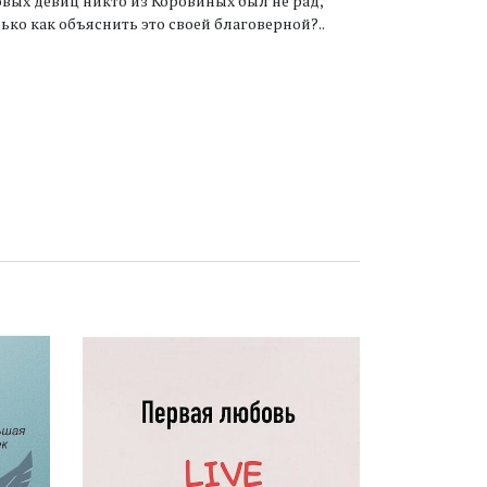
ых девиц никто из Коровиных был не рад,
ько как объяснить это своей благоверной?..