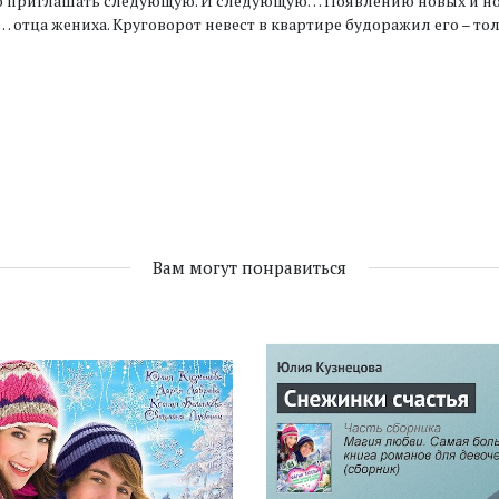
о приглашать следующую. И следующую… Появлению новых и нов
 отца жениха. Круговорот невест в квартире будоражил его – тол
Вам могут понравиться