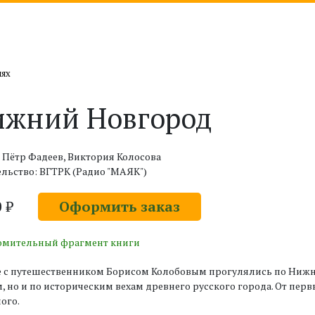
иях
ижний Новгород
 Пётр Фадеев, Виктория Колосова
льство: ВГТРК (Радио "МАЯК")
0 ₽
Оформить заказ
омительный фрагмент книги
е с путешественником Борисом Колобовым прогулялись по Нижн
, но и по историческим вехам древнего русского города. От пе
ого.