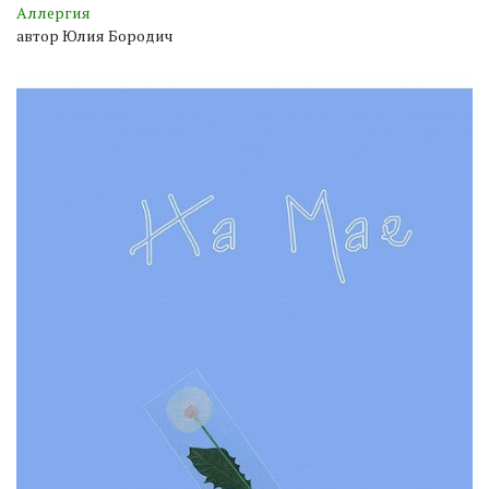
Аллергия
автор Юлия Бородич