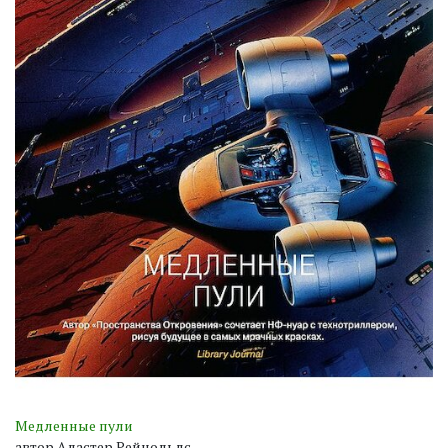
Медленные пули
автор Аластер Рейнольдс