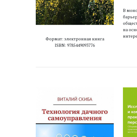
В мон
барьер
общест
на осн
интер
Формат: электронная книга
ISBN: 9785449093776