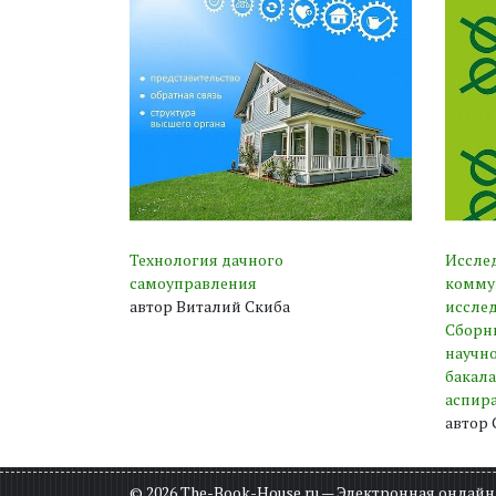
Технология дачного
Иссле
самоуправления
коммун
автор Виталий Скиба
исслед
Сборни
научн
бакала
аспир
автор
© 2026 The-Book-House.ru — Электронная онлай