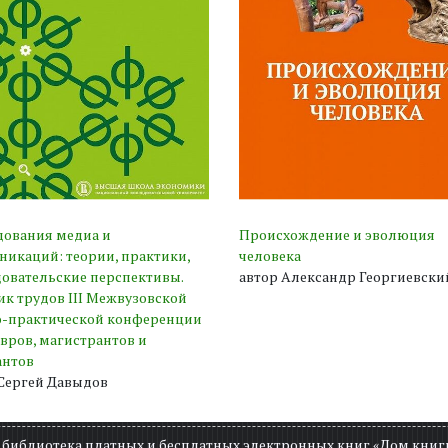
дования медиа и
Происхождение и эволюция
икаций: теории, практики,
человека
овательские перспективы.
автор Александр Георгиевски
к трудов III Межвузовской
о-практической конференции
вров, магистрантов и
антов
 Сергей Давыдов
н библиотека платных и бесплатных электронных книг «Дом книг