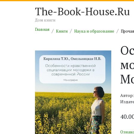
The-Book-House.Ru
Дом книги
Главная
Книги
Наука и образование
Прочая
Ос
мо
М
Автор
Издат
40.0
Ознак