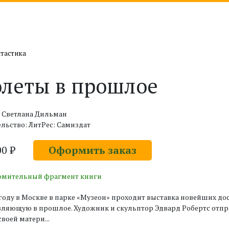
тастика
леты в прошлое
: Светлана Дильман
льство: ЛитРес: Самиздат
00 ₽
Оформить заказ
омительный фрагмент книги
 году в Москве в парке «Музеон» проходит выставка новейших д
ляющую в прошлое. Художник и скульптор Эдвард Робертс отправ
своей матери...