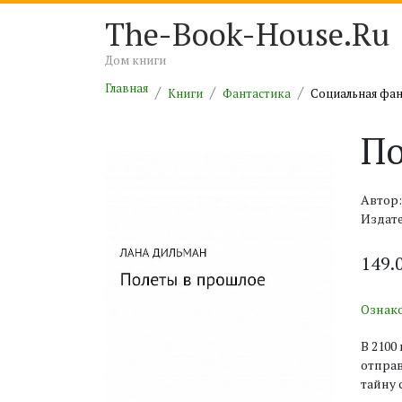
The-Book-House.Ru
Дом книги
Главная
Книги
Фантастика
Социальная фан
По
Автор
Издате
149.
Ознак
В 2100
отправ
тайну 